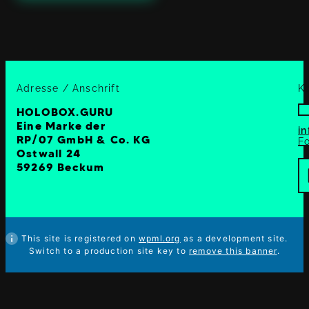
Adresse / Anschrift
K
HOLOBOX.GURU
Eine Marke der
i
RP/07 GmbH & Co. KG
Fo
Ostwall 24
59269 Beckum
This site is registered on
wpml.org
as a development site.
Switch to a production site key to
remove this banner
.